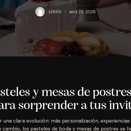
abril 29, 2026
ADMIN
steles y mesas de postre
ara sorprender a tus inv
una clara evolución: más personalización, experiencias 
e cambio, los pasteles de boda y mesas de postres se h