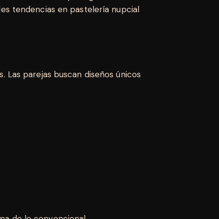
les tendencias en pastelería nupcial
as. Las parejas buscan diseños únicos
ima de lo convencional.