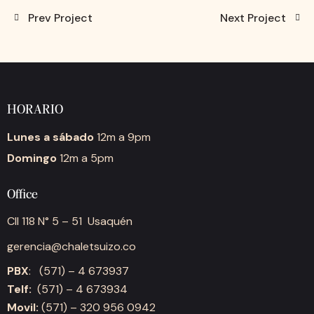
Prev Project
Next Project
HORARIO
Lunes a sábado
12m a 9pm
Domingo
12m a 5pm
Office
Cll 118 N° 5 – 51 Usaquén
gerencia@chaletsuizo.co
PBX
: (571) – 4 673937
Telf:
(571) – 4 673934
Movil:
(571) – 320 956 0942