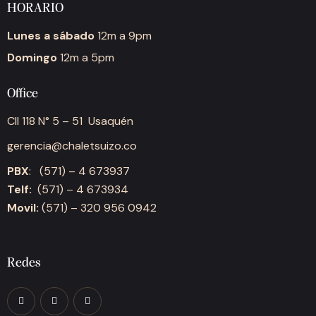
HORARIO
Lunes a sábado
12m a 9pm
Domingo
12m a 5pm
Office
Cll 118 N° 5 – 51 Usaquén
gerencia@chaletsuizo.co
PBX
: (571) – 4 673937
Telf:
(571) – 4 673934
Movil:
(571) – 320 956 0942
Redes