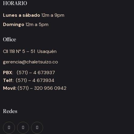
HORARIO
Lunes a sábado
12m a 9pm
Domingo
12m a 5pm
Office
Cll 118 N° 5 – 51 Usaquén
gerencia@chaletsuizo.co
PBX
: (571) – 4 673937
Telf:
(571) – 4 673934
Movil:
(571) – 320 956 0942
Redes