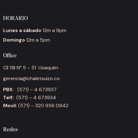
HORARIO
Lunes a sábado
12m a 9pm
Domingo
12m a 5pm
Office
Cll 118 N° 5 – 51 Usaquén
gerencia@chaletsuizo.co
PBX
: (571) – 4 673937
Telf:
(571) – 4 673934
Movil:
(571) – 320 956 0942
Redes