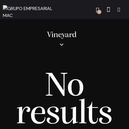
0
Vineyard
No
results