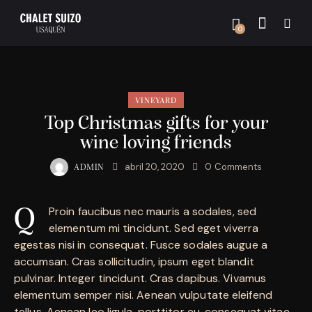
0
VINEYARD
Top Christmas gifts for your
wine loving friends
abril 20, 2020
0
Comments
ADMIN
Proin faucibus nec mauris a sodales, sed
Q
elementum mi tincidunt. Sed eget viverra
egestas nisi in consequat. Fusce sodales augue a
accumsan. Cras sollicitudin, ipsum eget blandit
pulvinar. Integer tincidunt. Cras dapibus. Vivamus
elementum semper nisi. Aenean vulputate eleifend
tellus. Aenean leo ligula, porttitor eu, consequat vitae,