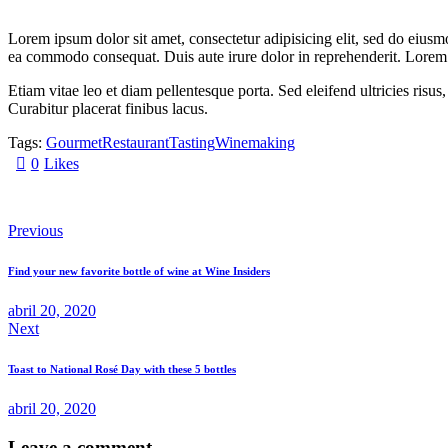
Lorem ipsum dolor sit amet, consectetur adipisicing elit, sed do eiusm
ea commodo consequat. Duis aute irure dolor in reprehenderit. Lorem i
Etiam vitae leo et diam pellentesque porta. Sed eleifend ultricies ri
Curabitur placerat finibus lacus.
Tags:
Gourmet
Restaurant
Tasting
Winemaking
0
Likes
Previous
Find your new favorite bottle of wine at Wine Insiders
abril 20, 2020
Next
Toast to National Rosé Day with these 5 bottles
abril 20, 2020
Leave a comment